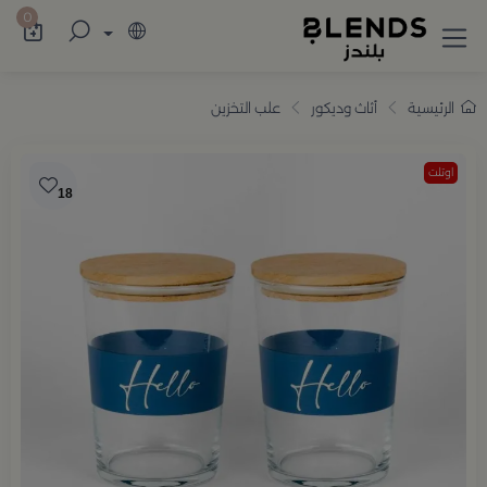
سوّق من بلندز تشكيلة تضم ترامس القهوة والش
0
الرئيسية
أثاث وديكور
علب التخزين
اوتلت
18