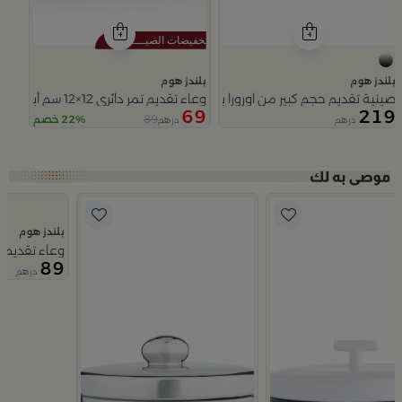
بلندز هوم
بلندز هوم
صينية تقديم حجم كبير من اورورا بمقابض خشبية
وعاء تقديم تمر دائري 12×12 سم أبيض وأزرق من الخزف الحجري بغطاء من أزوريا
69
219
89
22% خصم
درهم
درهم
Slide 1 of 5
بلندز هوم
وعاء تقديم ت
89
ميرلان
درهم