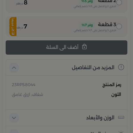
2
قطعة
وفر
5%
8
درهم
اشتري
2
و احصل على
5%
خصم إضافي
الأكثر مبيعا
3
قطعة
وفر
7%
7
درهم
اشتري
3
و احصل على
7%
خصم إضافي
أضف الى السلة
المزيد من التفاصيل
رمز المنتج
23RPS8044
اللون
شفاف, ازرق غامق
الوزن والأبعاد