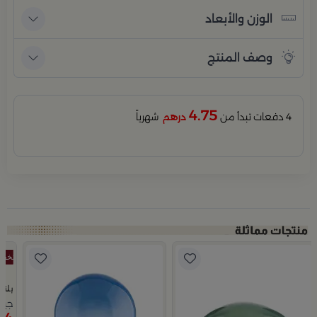
الوزن والأبعاد
وصف المنتج
4.75
4 دفعات تبدأ من
درهم
شهرياً
بلند
جيك ت