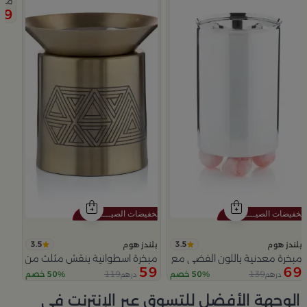
 نقاء
مبخ
59
3.5
3.5
بلندز هوم
بلندز هوم
مبخرة معدنية باللون الفضي مع قواعد دائرية من ملاذ
مبخرة اسطوانية بنقش مثلث من عسيب
59
69
119
139
50% خصم
50% خصم
درهم
درهم
Slide 1 of 5
الوجهة الأفضل للتسوق عبر الإنترنت في