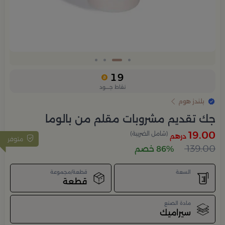
Slide 2 of 4
19
نقاط جــــود
بلندز هوم
جك تقديم مشروبات مقلم من بالوما
19.00
(شامل الضريبة)
درهم
متوفر
139.00
86% خصم
السعة
قطعة/مجموعة
قطعة
مادة الصنع
سيراميك