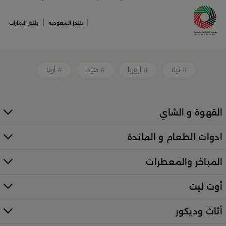
أدوات القهوة والشاي الفريدة
قطع ديكور منزلية تضفي لمسة فنية
|
|
بلندز السعودية
بلندز الامارات
قطع أثاث صغيرة وأكسسوارات مبتكرة
معطرات وإضاءات تضفي أجواءً فريدة في المكان
تيلا
أزوريا
هيْدا
أزيلا
كل ذلك من تشكيلة واسعة مختارة بعناية توازن بين الذوق
العصري والأناقة العملية. تصفّح الأقسام الكاملة عبر:
منتجات
بلندز كاملة (All Products)
القهوة و الشاي
تسوقي أدوات تقديم وضيافة راقية في
ادوات الطعام و المائدة
السعودية
المباخر والمعطرات
إذا كنتِ تبحثين عن أدوات تقديم مميزة لإفطار العائلة أو احتفال
خاص، فستجدين كل ما تحتاجينه لدى
بلندز
. من أطقم الطبخ
أوت ليت
الأنيقة إلى أرفف التقديم والصواني، صُمّمت المنتجات لتمنحك
لمسات فاخرة في كل مناسبة. اكتشفي الخيارات عبر الرابط
أثاث وديكور
الرئيسي:
تسوّقي أدوات التقديم والضيافة في بلن‌ــدز