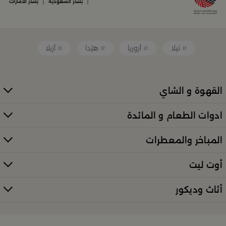
|
|
بلندز السعودية
بلندز الامارات
قطع ديكور منزلية تضفي لمسة فنية
تيلا
أزوريا
هيْدا
أزيلا
قطع أثاث صغيرة وأكسسوارات مبتكرة
معطرات وإضاءات تضفي أجواءً فريدة في المكان
القهوة و الشاي
كل ذلك من تشكيلة واسعة مختارة بعناية توازن بين الذوق
ادوات الطعام و المائدة
العصري والأناقة العملية. تصفّح الأقسام الكاملة عبر:
منتجات بلندز كاملة (All Products)
المباخر والمعطرات
تسوقي أدوات تقديم وضيافة راقية في
أوت ليت
السعودية
أثاث وديكور
إذا كنتِ تبحثين عن أدوات تقديم مميزة لإفطار العائلة أو
احتفال خاص، فستجدين كل ما تحتاجينه لدى
بلندز
. من أطقم
الطبخ الأنيقة إلى أرفف التقديم والصواني، صُمّمت المنتجات