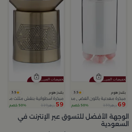
3.5
3.5
بلندز هوم
بلندز هوم
مبخرة معدنية باللون الفضي مع قواعد دائرية من ملاذ
مبخرة اسطوانية بنقش مثلث من عس
59
69
119
139
50% خصم
50% خصم
درهم
درهم
الوجهة الأفضل للتسوق عبر الإنترنت في
السعودية