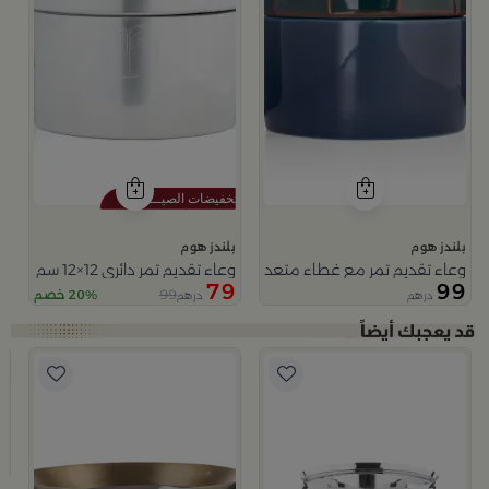
بلندز هوم
بلندز هوم
وعاء تقديم تمر مع غطاء متعدد الالوان من ميرلان
وعاء تقديم تمر دائري 12×12 سم فضي من الخزف الحجري بغطاء من عسيب
79
99
99
20% خصم
درهم
درهم
من نقاء
ب
م
9