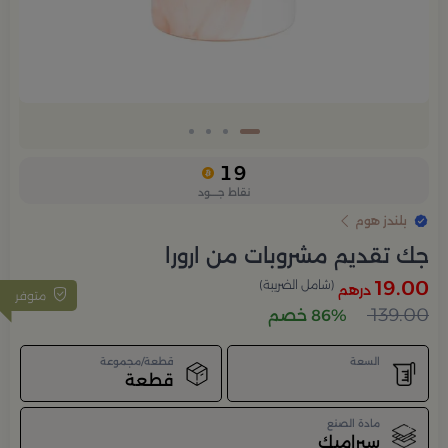
19
نقاط جــــود
بلندز هوم
جك تقديم مشروبات من ارورا
19.00
(شامل الضريبة)
درهم
متوفر
139.00
86% خصم
السعة
قطعة/مجموعة
قطعة
مادة الصنع
سيراميك