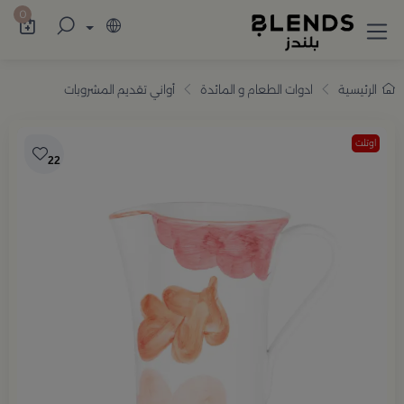
سوّق من بلندز تشكيلة تضم ترامس القهوة والش
0
الرئيسية
ادوات الطعام و المائدة
أواني تقديم المشروبات
اوتلت
22