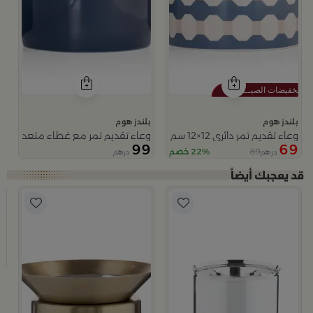
بلندز هوم
بلندز هوم
وعاء تقديم تمر دائري 12×12 سم أبيض وأزرق من الخزف الحجري بغطاء من أزوريا
وعاء تقديم تمر مع غطاء متعدد الالو
99
69
89
22% خصم
درهم
درهم
من نقاء
ب
م
9