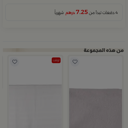
7.25
4 دفعات تبدأ من
درهم
شهرياً
اوتلت
يا
ح
2