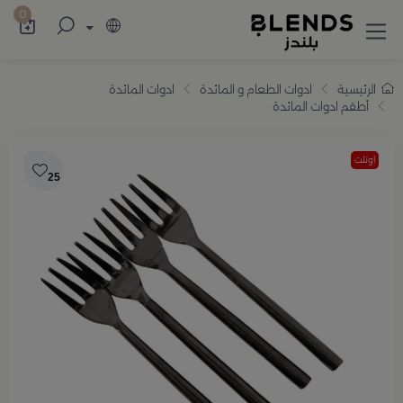
سوّق من بلندز تشكيلة تضم ترامس القهوة والش
0
الرئيسية
ادوات الطعام و المائدة
ادوات المائدة
أطقم ادوات المائدة
اوتلت
25