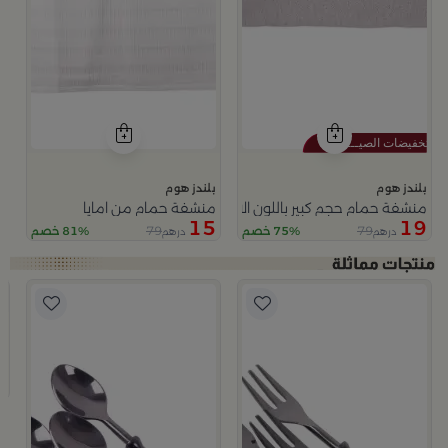
بلندز هوم
بلندز هوم
منشفة حمام حجم كبير باللون الابيض و الاسود من امايا
منشفة حمام من امايا
15
19
79
79
75% خصم
81% خصم
درهم
درهم
ب
طقم 
9