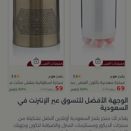
3.5
3.5
بلندز هوم
بلندز هوم
مبخرة معدنية باللون الفضي مع قواعد دائرية من ملاذ
مبخرة اسطوانية بنقش مثلث من عس
59
69
119
139
50% خصم
50% خصم
درهم
درهم
الوجهة الأفضل للتسوق عبر الإنترنت في
السعودية
يقدّم لك متجر
بلندز السعودية أونلاين
أفضل تشكيلة من
منتجات الديكور ومستلزمات المنزل والضيافة لتكون وجهتك