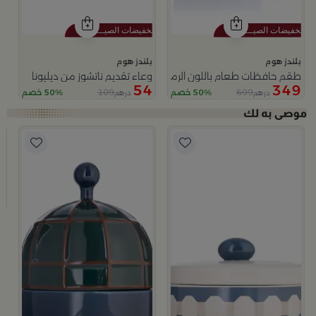
بلندز هوم
بلندز هوم
طقم حافظات طعام باللون الرمادي من أزوريا
وعاء تقديم ناتشوز من ديليونا
54
349
109
699
50% خصم
50% خصم
درهم
درهم
ب
وعا
9