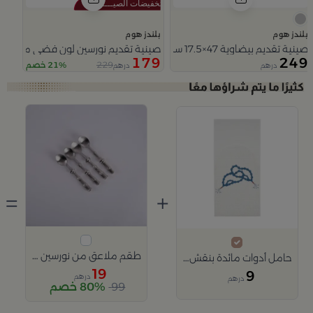
بلندز هوم
بلندز هوم
صينية تقديم بيضاوية 47×17.5 سم فضية من الألمنيوم بمقابض معدنية ملتوية من نورسين
صينية تقديم نورسين لون فضي مستطي
179
249
229
21% خصم
درهم
درهم
Slide 1 of 5
=
+
طقم ملاعق من نورسين 4 قطع
حامل أدوات مائدة بنقش السبحة من تيلا
19
9
درهم
درهم
99
80% خصم