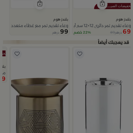
بلندز هوم
بلندز هوم
وعاء تقديم تمر دائري 12×12 سم أبيض وأزرق من الخزف الحجري بغطاء من أزوريا
وعاء تقديم تمر مع غطاء متعدد الالوان
99
69
89
22% خصم
درهم
درهم
Slide 1 of 5
بلند
 نقاء
مبخ
59