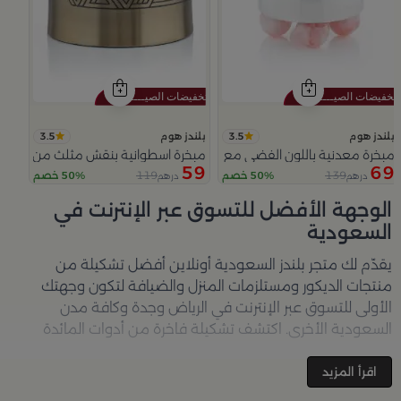
3.5
3.5
بلندز هوم
بلندز هوم
مبخرة معدنية باللون الفضي مع قواعد دائرية من ملاذ
مبخرة اسطوانية بنقش مثلث من عسيب
59
69
119
139
50% خصم
50% خصم
درهم
درهم
Slide 1 of 5
الوجهة الأفضل للتسوق عبر الإنترنت في
السعودية
يقدّم لك متجر
بلندز السعودية أونلاين
أفضل تشكيلة من
منتجات الديكور ومستلزمات المنزل والضيافة لتكون وجهتك
الأولى للتسوق عبر الإنترنت في الرياض وجدة وكافة مدن
السعودية الأخرى. اكتشف تشكيلة فاخرة من أدوات المائدة
والأواني والمباخر والإكسسوارات الأنيقة التي تضفي لمسة
جمالية على كل زاوية في منزلك – كل ذلك وأكثر في مكان واحد.
اقرأ المزيد
تصفّحي الآن عبر الرابط:
تسوق في متجر بلن‌ــدز أونلاين (Blends