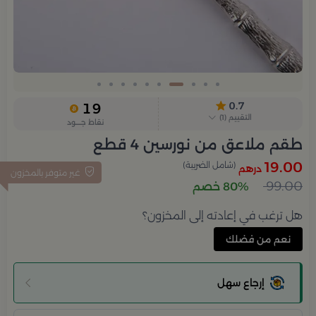
Slide 4 of 10
0.7
19
التقييم
(
1
)
نقاط جــــود
طقم ملاعق من نورسين 4 قطع
19.00
(شامل الضريبة)
درهم
غير متوفر بالمخزون
99.00
80% خصم
هل ترغب في إعادته إلى المخزون؟
نعم من فضلك
إرجاع سهل