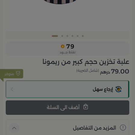
Slide 6 of 6
79
نقاط جــــود
علبة تخزين حجم كبير من ريمونا
79.00
(شامل الضريبة)
درهم
متوفر
إرجاع سهل
أضف الى السلة
المزيد من التفاصيل