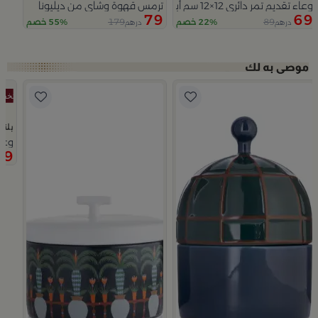
وعاء تقديم تمر دائري 12×12 سم أبيض وأزرق من الخزف الحجري بغطاء من أزوريا
ترمس قهوة وشاي من ديليونا
79
69
179
89
22% خصم
55% خصم
درهم
درهم
Slide 1 of 5
بلند
وعاء تقديم
79