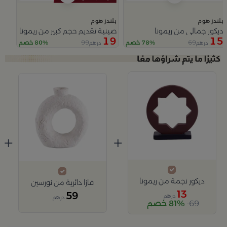
بلندز هوم
بلندز هوم
ديكور جمالي من ريمونا
صينية تقديم حجم كبير من ريمونا
19
15
99
69
78% خصم
80% خصم
درهم
درهم
Slide 1 of 3
+
+
ديكور نجمة من ريمونا
فازا دائرية من نورسين
13
59
درهم
درهم
69
81% خصم
Slide 1 of 2