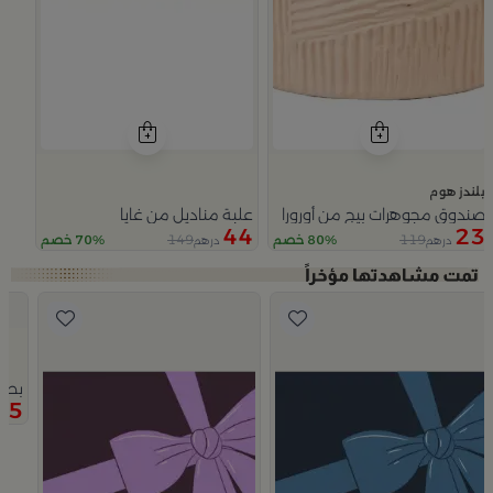
بلندز هوم
صندوق مجوهرات بيج من أورورا
علبة مناديل من غايا
44
23
149
119
80% خصم
70% خصم
درهم
درهم
Slide 1 of 4
بطاقة
75