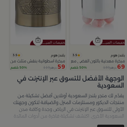
3.5
3.5
بلندز هوم
بلندز هوم
مبخرة معدنية باللون الفضي مع قواعد دائرية من ملاذ
مبخرة اسطوانية بنقش مثلث من عسيب
59
69
119
139
50% خصم
50% خصم
درهم
درهم
Slide 1 of 5
الوجهة الأفضل للتسوق عبر الإنترنت في
السعودية
يقدّم لك متجر
بلندز السعودية أونلاين
أفضل تشكيلة من
منتجات الديكور ومستلزمات المنزل والضيافة لتكون وجهتك
الأولى للتسوق عبر الإنترنت في الرياض وجدة وكافة مدن
السعودية الأخرى. اكتشف تشكيلة فاخرة من أدوات المائدة
والأواني والمباخر والإكسسوارات الأنيقة التي تضفي لمسة