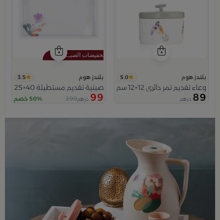
3.5
5.0
بلندز هوم
بلندز هوم
وعاء تقديم تمر دائري 12×12 سم أبيض وأخضر من الخزف الحجري بغطاء من فيولا
صينية تقديم مستطيلة 40×25 سم أبيض متعدد الألوان خشبية بطباعة زهرة بنفسجية من فيولا
99
89
199
50% خصم
درهم
درهم