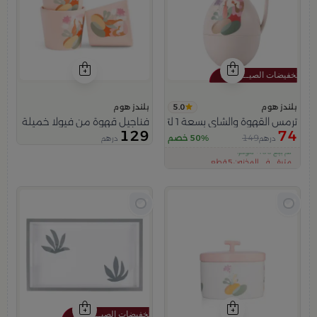
5.0
بلندز هوم
بلندز هوم
ترمس القهوة والشاي بسعة 1 لتر باللون البيج من فيولا
فناجيل قهوة من فيولا خميلة
129
74
149
50% خصم
درهم
درهم
اقل سعر في 30 يوم
تم بيع 100+ مؤخراً
متبقي في المخزون 5 قطع