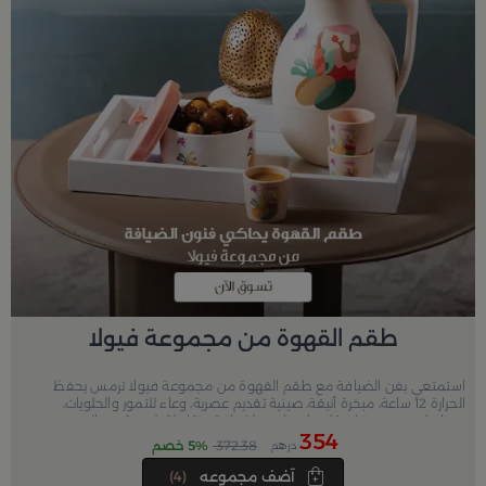
طقم القهوة من مجموعة فيولا
استمتعي بفن الضيافة مع طقم القهوة من مجموعة فيولا ترمس يحفظ
الحرارة 12 ساعة، مبخرة أنيقة، صينية تقديم عصرية، وعاء للتمور والحلويات،
وفناجيل بتصميم فاخر.كل ما تحتاجينه لضيافة متكاملة بلمسة من الرقي
354
والفخامة.
372.38
5% خصم
درهم
آضف مجموعه
(4)