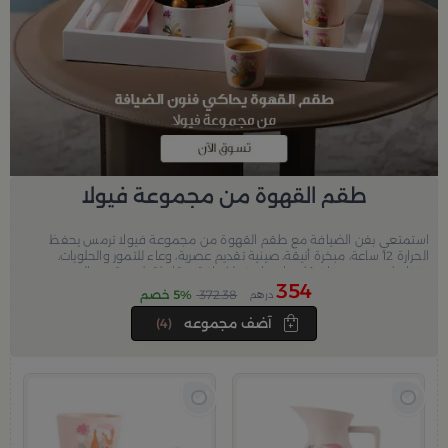
طقم القهوة من مجموعة فيولا
استمتعي بفن الضيافة مع طقم القهوة من مجموعة فيولا ترمس يحفظ
الحرارة 12 ساعة، مبخرة أنيقة، صينية تقديم عصرية، وعاء للتمور والحلويات،
وفناجيل بتصميم فاخر.كل ما تحتاجينه لضيافة متكاملة بلمسة من الرقي
354
والفخامة.
372.38
5% خصم
درهم
آضف مجموعه
(4)