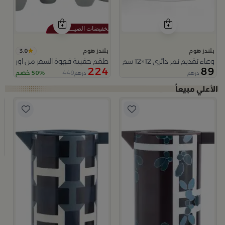
3.0
بلندز هوم
بلندز هوم
وعاء تقديم تمر دائري 12×12 سم أبيض وبرتقالي من الخزف الحجري بغطاء من المدينة القديمة
طقم حقيبة قهوة السفر من اورورا
224
89
449
50% خصم
درهم
درهم
ا
ب
ت
9