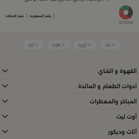
أدوات القهوة والشاي الفريدة
قطع ديكور منزلية تضفي لمسة فنية
|
|
بلندز السعودية
بلندز الامارات
قطع أثاث صغيرة وأكسسوارات مبتكرة
معطرات وإضاءات تضفي أجواءً فريدة في المكان
تيلا
أزوريا
هيْدا
أزيلا
كل ذلك من تشكيلة واسعة مختارة بعناية توازن بين الذوق
العصري والأناقة العملية. تصفّح الأقسام الكاملة عبر:
منتجات
بلندز كاملة (All Products)
القهوة و الشاي
تسوقي أدوات تقديم وضيافة راقية في
ادوات الطعام و المائدة
السعودية
المباخر والمعطرات
إذا كنتِ تبحثين عن أدوات تقديم مميزة لإفطار العائلة أو احتفال
خاص، فستجدين كل ما تحتاجينه لدى
بلندز
. من أطقم الطبخ
أوت ليت
الأنيقة إلى أرفف التقديم والصواني، صُمّمت المنتجات لتمنحك
لمسات فاخرة في كل مناسبة. اكتشفي الخيارات عبر الرابط
أثاث وديكور
الرئيسي:
تسوّقي أدوات التقديم والضيافة في بلن‌ــدز