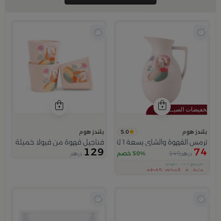
5.0
بلندز هوم
بلندز هوم
ترمس القهوة والشاي بسعة 1 لتر باللون البيج من فيولا
فناجيل قهوة من فيولا خميلة
129
74
149
50% خصم
درهم
درهم
اقل سعر في 30 يوم
تم بيع 100+ مؤخراً
متبقي في المخزون 5 قطع