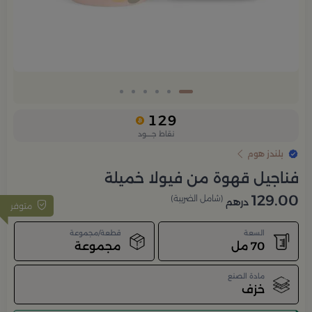
129
نقاط جــــود
بلندز هوم
فناجيل قهوة من فيولا خميلة
129.00
(شامل الضريبة)
درهم
متوفر
السعة
قطعة/مجموعة
70 مل
مجموعة
مادة الصنع
خزف