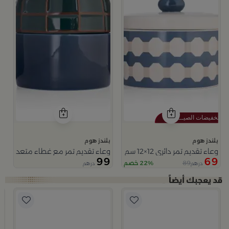
بلندز هوم
بلندز هوم
وعاء تقديم تمر دائري 12×12 سم أبيض وأزرق من الخزف الحجري بغطاء من أزوريا
وعاء تقديم تمر مع غطاء متعدد الالو
99
69
89
22% خصم
درهم
درهم
من نقاء
ب