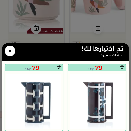
4.7
4.2
بلندز هوم
بلندز هوم
تم اختيارها لك!
×
فناجيل قهوة من فيولا تزيين المنتصف
ترمس قهوة وشاي من فيولا
74
129
منتجات مميزة
149
50% خصم
درهم
درهم
79
79
درهم
درهم
+