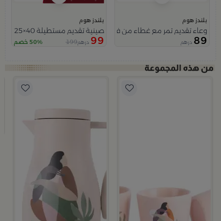
بلندز هوم
بلندز هوم
وعاء تقديم تمر مع غطاء من فيولا
صينية تقديم مستطيلة 40×25 سم أبيض بإطار رمادي خشبية بطباعة أوراق نباتية من فيولا
99
89
199
50% خصم
درهم
درهم
ب
ق
9