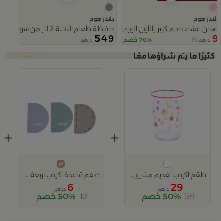
بلندز هوم
بلندز هوم
صحن عشاء حجم كبير باللون الوردي من سولانا
حافظة طعام النخلة 2 لتر من سولانا
549
9
30
70% خصم
درهم
درهم
Slide 1 of 4
+
+
طقم اكواب تقديم مشروبات اربعة قطع من اورورا
طقم قاعدة اكواب اربعة قطع من زيانا
6
29
درهم
درهم
59
50% خصم
12
50% خصم
Slide 1 of 2