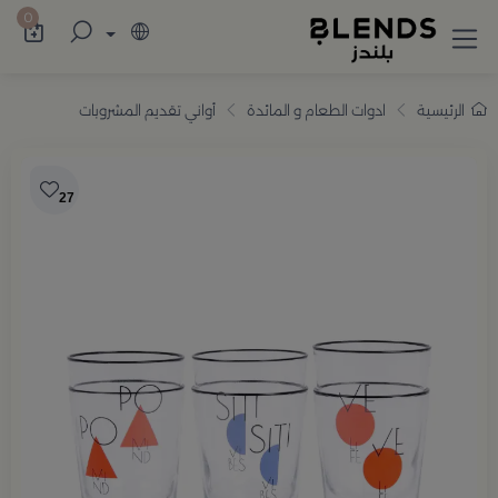
سوّق من بلندز تشكيلة تضم ترامس القهوة والش
0
الرئيسية
ادوات الطعام و المائدة
أواني تقديم المشروبات
27