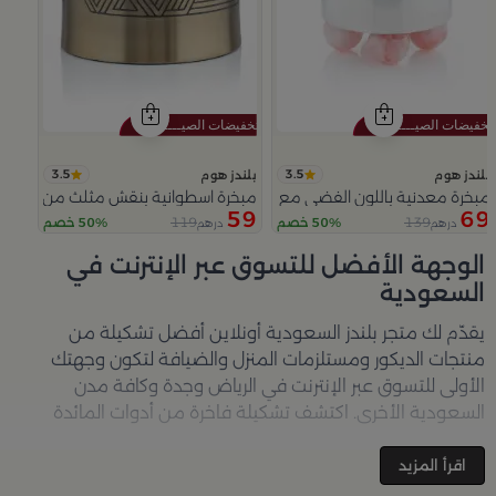
3.5
3.5
بلندز هوم
بلندز هوم
مبخرة معدنية باللون الفضي مع قواعد دائرية من ملاذ
مبخرة اسطوانية بنقش مثلث من عسيب
59
69
119
139
50% خصم
50% خصم
درهم
درهم
Slide 1 of 5
الوجهة الأفضل للتسوق عبر الإنترنت في
السعودية
يقدّم لك متجر
بلندز السعودية أونلاين
أفضل تشكيلة من
منتجات الديكور ومستلزمات المنزل والضيافة لتكون وجهتك
الأولى للتسوق عبر الإنترنت في الرياض وجدة وكافة مدن
السعودية الأخرى. اكتشف تشكيلة فاخرة من أدوات المائدة
والأواني والمباخر والإكسسوارات الأنيقة التي تضفي لمسة
جمالية على كل زاوية في منزلك – كل ذلك وأكثر في مكان واحد.
اقرأ المزيد
تصفّحي الآن عبر الرابط:
تسوق في متجر بلن‌ــدز أونلاين (Blends