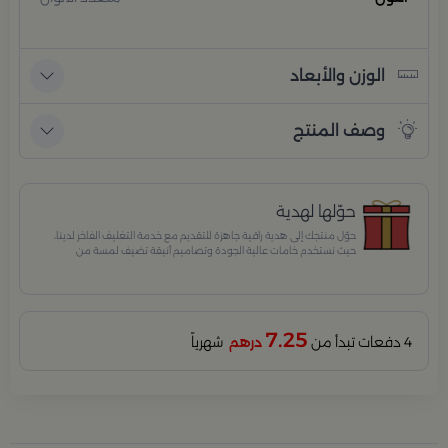
الوزن والأبعاد
وصف المنتج
حوّلها لهدية
حوّل منتجك إلى هدية راقية جاهزة للتقديم مع خدمة التغليف الفاخر لدينا،
حيث نستخدم خامات عالية الجودة وتصاميم أنيقة تضيف لمسة من
الفخامة والاهتمام بكل تفصيلة. مثالية للمناسبات الخاصة، الأعياد،
والإهداءات الراقية التي تترك انطباعًا لا يُنسى.
7.25
4 دفعات تبدأ من
درهم
شهرياً