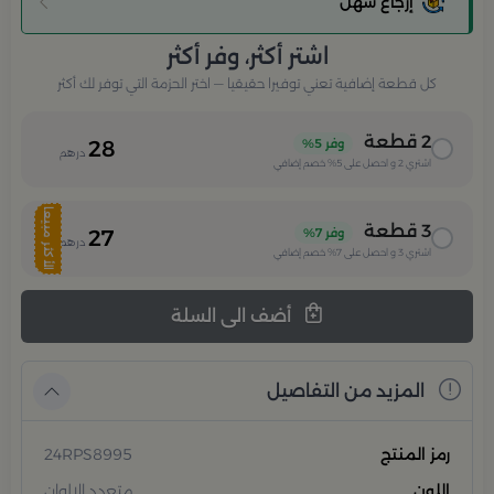
إرجاع سهل
اشتر أكثر، وفر أكثر
كل قطعة إضافية تعني توفيرا حقيقيا — اختر الحزمة التي توفر لك أكثر
2
قطعة
وفر
5%
28
درهم
اشتري
2
و احصل على
5%
خصم إضافي
الأكثر مبيعا
3
قطعة
وفر
7%
27
درهم
اشتري
3
و احصل على
7%
خصم إضافي
أضف الى السلة
المزيد من التفاصيل
رمز المنتج
24RPS8995
اللون
متعدد الالوان