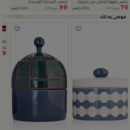
ترمس قهوة وشاي من ديليونا
ترمس المدينة القديمة
99
79
199
179
55% خصم
50% خصم
درهم
درهم
Slide 1 of 5
بلند
وعاء تقديم تم
69