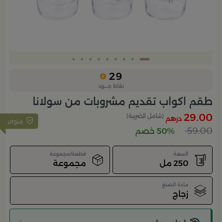
Slide 1 of 9
29
نقاط جــــود
طقم اكواب تقديم مشروبات من سولانا
29.00
(شامل الضريبة)
درهم
متوفر
59.00
50% خصم
السعة
قطعة/مجموعة
250 مل
مجموعة
مادة الصنع
زجاج