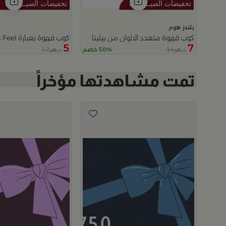
بلندز هوم
كوب قهوة متعدد الالوان من بيلينا
كوب قهوة بعبارة Feel من اورورا
5
7
12
14
50% خصم
درهم
درهم
م