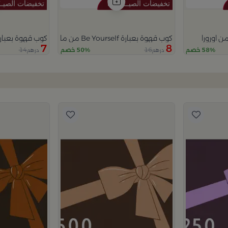
كوب قهوة بعبارة Be Yourself من ماريلا
كوب قهوة بعبارة Dream من مار
7
8
14
16
58% خصم
50% خصم
درهم
درهم