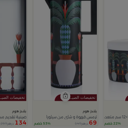
بلندز هوم
بلندز هوم
ترمس قهوة و شاي من سيلورا
صينية تقديم مستطيلة 40×25 سم أسود وأبيض من الزجاج وا
134
69
269
149
22% خصم
53% خصم
درهم
درهم