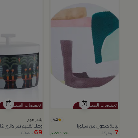
 النخلة سعة 1 لتر من سيلورا
م
4.2
بلندز هوم
لبادة صحون من سيلورا
وعاء تقديم تمر دائري 12×12 سم متعدد الألوان من السيراميك مع غطاء من سيلورا
69
7
89
15
53% خصم
درهم
درهم