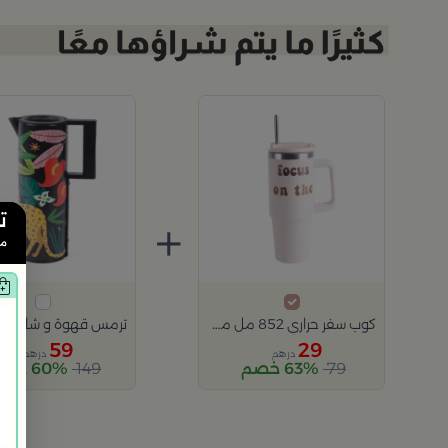
ت
+
من
كوب سفر حراري 852 مل من سولانا
59
29
درهم
درهم
79
63% خصم
149
60% خصم