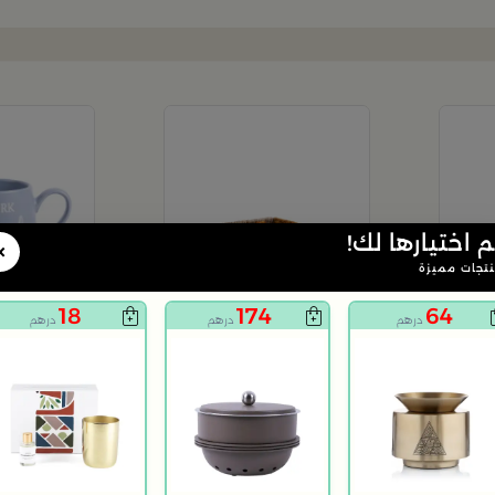
م اختيارها لك!
+
+
×
تجات مميزة
18
174
64
درهم
درهم
درهم
ترمس قهوة و شاي متعدد الالون بسعة 1 لتر من سيلورا
صينية تقديم مربعة من الاعشاب البحرية 25x25 سم من اورورا
7
24
درهم
د
79
69% خصم
14
50% خ