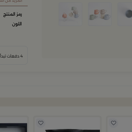
المزيد من ال
رمز المنتج
اللون
4 دفعات تبدأ من