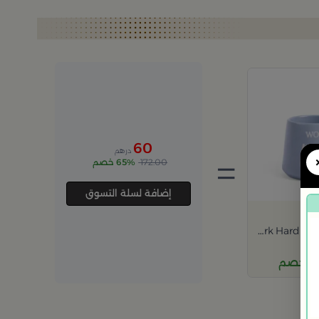
60
درهم
=
172.00
65% خصم
إضافة لسلة التسوق
كوب قهوة بعبارة Work Hard من سيلورا
رهم
صم