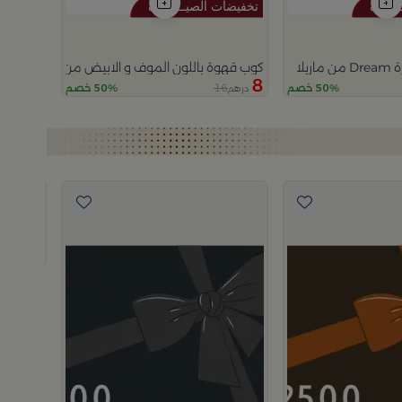
يلا
كوب قهوة باللون الموف و الابيض من اورورا
8
16
50% خصم
50% خصم
درهم
بطاقة هدايا
950
د