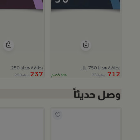
بطاقة هدايا 750 ريال
بطاقة هدايا 250
237
712
250
750
5% خصم
درهم
درهم