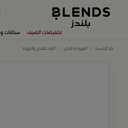
سوّق من بلندز تشكيلة تضم ترا
تخفيضات الصيف
سخانات و
الرئيسية
القهوة و الشاي
اكواب الشاي والقهوة