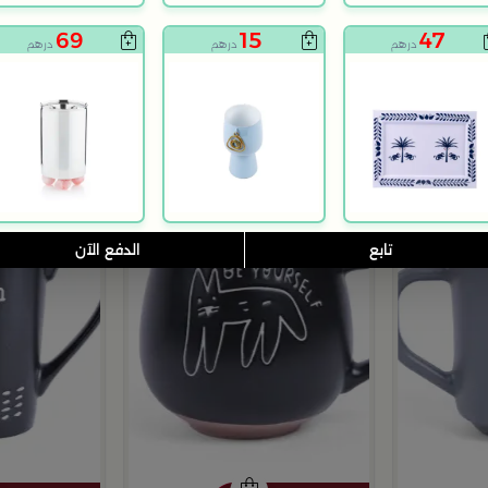
69
15
47
درهم
درهم
درهم
تابع
الدفع الآن