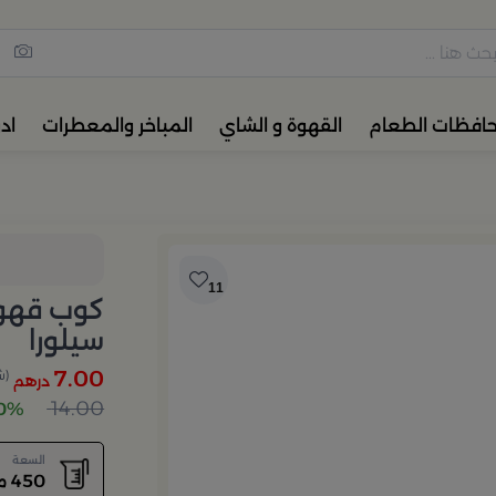
مس القهوة والشاي، أدوات المائ
حافظات الطعام
القهوة و الشاي
المباخر والمعطرات
اد
11
سيلورا
7.00
(ش
درهم
14.00
50% خ
السعة
450 مل