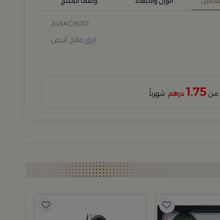
تفاصيل
الوزن والأبعاد
وصف المنتج
24SKC9017
ازرق فاتح, أبيض
1.75
درهم
شهرياً