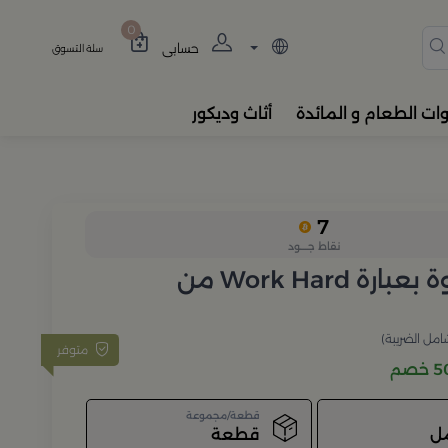
دة، المباخر، والفواحات بتصام
0
حسابي
سلة التسوق
وات الطعام و المائدة
أثاث وديكور
7
نقاط جــــود
كوب قهوة بعبارة Work Hard من
امل الضريبة)
متوفر
صم
قطعة/مجموعة
قطعة