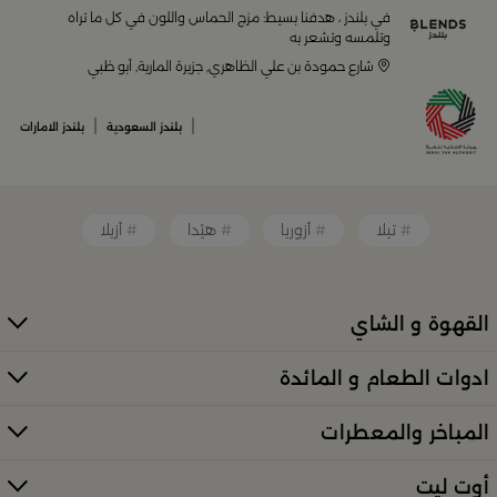
في بلندز ، هدفنا بسيط: مزج الحماس واللون في كل ما تراه
أواني تقديم فاخرة وأطقم مائدة راقية
وتلمسه وتشعر به
شارع حمودة بن علي الظاهري, جزيرة المارية, أبو ظبي
أدوات القهوة والشاي الفريدة
قطع ديكور منزلية تضفي لمسة فنية
|
|
بلندز السعودية
بلندز الامارات
قطع أثاث صغيرة وأكسسوارات مبتكرة
معطرات وإضاءات تضفي أجواءً فريدة في المكان
تيلا
أزوريا
هيْدا
أزيلا
كل ذلك من تشكيلة واسعة مختارة بعناية توازن بين الذوق
العصري والأناقة العملية. تصفّح الأقسام الكاملة عبر:
منتجات
بلندز كاملة (All Products)
القهوة و الشاي
تسوقي أدوات تقديم وضيافة راقية في
ادوات الطعام و المائدة
السعودية
المباخر والمعطرات
إذا كنتِ تبحثين عن أدوات تقديم مميزة لإفطار العائلة أو احتفال
خاص، فستجدين كل ما تحتاجينه لدى
بلندز
. من أطقم الطبخ
أوت ليت