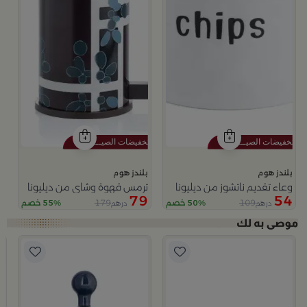
بلندز هوم
بلندز هوم
وعاء تقديم ناتشوز من ديليونا
ترمس قهوة وشاي من ديليونا
79
54
179
109
50% خصم
55% خصم
درهم
درهم
ب
وعا