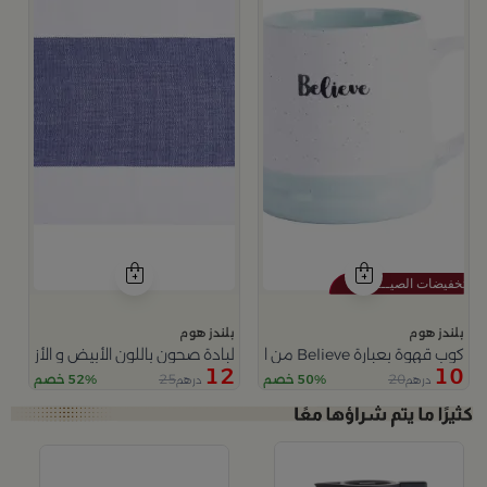
بلندز هوم
بلندز هوم
كوب قهوة بعبارة Believe من اورورا
لبادة صحون باللون الأبيض و الأزرق من 
12
10
25
20
50% خصم
52% خصم
درهم
درهم