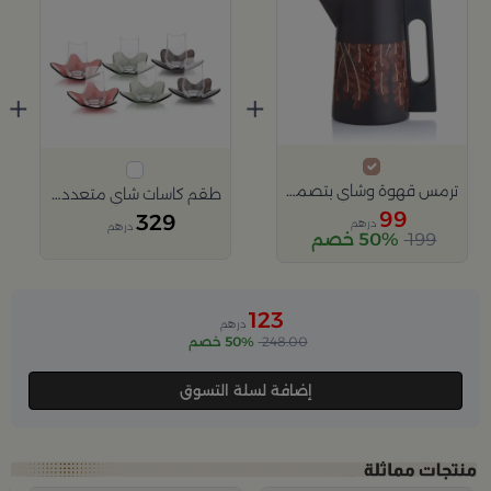
+
+
ترمس قهوة وشاي بتصميم التمر 1 لتر من ملاذ
طقم كاسات شاي متعدد الألوان على شكل زهرة من ملاذ
99
329
درهم
درهم
199
50% خصم
123
درهم
248.00
50% خصم
إضافة لسلة التسوق