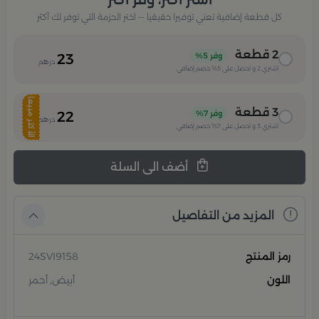
كل قطعة إضافية تعني توفيرا حقيقيا — اختر الحزمة التي توفر لك أكثر
2
قطعة
وفر
5%
23
درهم
اشتري
2
و احصل على
5%
خصم إضافي
الأكثر مبيعا
3
قطعة
وفر
7%
22
درهم
اشتري
3
و احصل على
7%
خصم إضافي
أضف الى السلة
المزيد من التفاصيل
رمز المنتج
24SVI9158
اللون
أبيض, أحمر