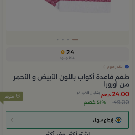
24
نقاط جــــود
بلندز هوم
طقم قاعدة أكواب باللون الأبيض و الأحمر
من اورورا
24.00
(شامل الضريبة)
درهم
متوفر
49.00
51% خصم
إرجاع سهل
اشتر أكثر، وفر أكثر