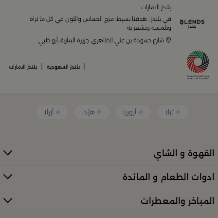
منزلك وإضفاء لمسات أناقة. ستجد لدينا كل ما ترغب به من:
بلندز الامارات
في بلندز ، هدفنا بسيط: مزج الحماس واللون في كل ما تراه
أواني تقديم فاخرة وأطقم مائدة راقية
وتلمسه وتشعر به
شارع حمودة بن علي الظاهري, جزيرة المارية, أبو ظبي
أدوات القهوة والشاي الفريدة
قطع ديكور منزلية تضفي لمسة فنية
|
|
بلندز السعودية
بلندز الامارات
قطع أثاث صغيرة وأكسسوارات مبتكرة
معطرات وإضاءات تضفي أجواءً فريدة في المكان
تيلا
أزوريا
هيْدا
أزيلا
كل ذلك من تشكيلة واسعة مختارة بعناية توازن بين الذوق
العصري والأناقة العملية. تصفّح الأقسام الكاملة عبر:
منتجات
بلندز كاملة (All Products)
القهوة و الشاي
تسوقي أدوات تقديم وضيافة راقية في
ادوات الطعام و المائدة
السعودية
المباخر والمعطرات
إذا كنتِ تبحثين عن أدوات تقديم مميزة لإفطار العائلة أو احتفال