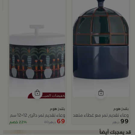
و
9
بلندز هوم
بلندز هوم
وعاء تقديم تمر مع غطاء متعدد الالوان من ميرلان
وعاء تقديم تمر دائري 12×12 سم متعدد الألوان من السيراميك مع غطاء من سيلورا
69
99
89
22% خصم
درهم
درهم