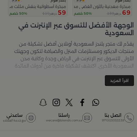
3.5
3.5
بلندز هوم
بلندز هوم
مبخرة معدنية باللون الفضي مع قواعد دائرية من ملاذ
مبخرة اسطوانية بنقش مثلث من عس
59
69
119
139
50% خصم
50% خصم
درهم
درهم
الوجهة الأفضل للتسوق عبر الإنترنت في
السعودية
يقدّم لك متجر
بلندز السعودية أونلاين
أفضل تشكيلة من
منتجات الديكور ومستلزمات المنزل والضيافة لتكون وجهتك
الأولى للتسوق عبر الإنترنت في الرياض وجدة وكافة مدن
السعودية الأخرى. اكتشف تشكيلة فاخرة من أدوات المائدة
والأواني والمباخر والإكسسوارات الأنيقة التي تضفي لمسة
جمالية على كل زاوية في منزلك – كل ذلك وأكثر في مكان واحد.
اقرأ المزيد
تصفّحي الآن عبر الرابط:
تسوق في متجر بلن‌ــدز أونلاين (Blends
Home)
أفضل المنتجات والتصاميم في السعودية
اتصل بنا
راسلنا
ساعدني
971003033338
wecare@blends.com.sa
مع خدمة العملاء
يضم متجر
بلندز السعودية أونلاين
مجموعة ضخمة من
المنتجات المصمّمة بأعلى مستويات الجودة لتلبية احتياجات