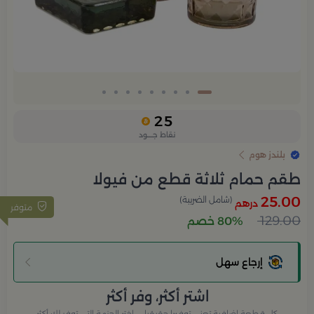
25
نقاط جــــود
بلندز هوم
طقم حمام ثلاثة قطع من فيولا
25.00
(شامل الضريبة)
درهم
متوفر
129.00
80% خصم
إرجاع سهل
اشتر أكثر، وفر أكثر
كل قطعة إضافية تعني توفيرا حقيقيا — اختر الحزمة التي توفر لك أكثر