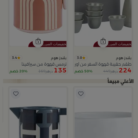
3.4
3.0
بلندز هوم
بلندز هوم
طقم حقيبة قهوة السفر من اورورا
ترمس قهوة من سيرافينا
135
224
169
449
50% خصم
20% خصم
درهم
درهم
ب
ط
9