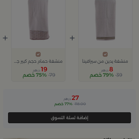
+
+
منشفة يدين من سيرافينا
منشفة حمام حجم كبير جداً باللون الابيض و البني من امايا
19
8
درهم
درهم
39
79% خصم
79
75% خصم
27
درهم
118.00
77% خصم
إضافة لسلة التسوق