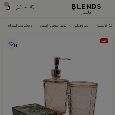
سوّق من بلندز تشكيلة تضم ترامس القهوة والش
0
الرئيسية
أثاث وديكور
غرف النوم و الحمام
مستلزمات الحمام
اوتلت
24