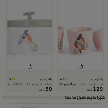
5.0
4.2
بلندز هوم
بلندز هوم
فناجيل قهوة من فيولا تزيين المنتصف
وعاء تقديم تمر دائري 12×12 سم أبيض وأخضر من الخزف الحجري بغطاء من فيولا
89
129
درهم
درهم