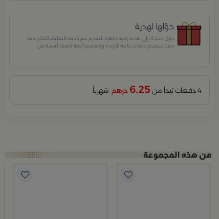
حوّلها لهدية
حوّل منتجك إلى هدية راقية جاهزة للتقديم مع خدمة التغليف الفاخر لدينا،
حيث نستخدم خامات عالية الجودة وتصاميم أنيقة تضيف لمسة من
الفخامة والاهتمام بكل تفصيلة. مثالية للمناسبات الخاصة، الأعياد،
والإهداءات الراقية التي تترك انطباعًا لا يُنسى.
6.25
4 دفعات تبدأ من
درهم
شهرياً
لا
ب
ف
9