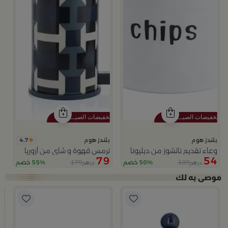
4.7
بلندز هوم
بلندز هوم
وعاء تقديم ناتشوز من ديليونا
ترمس قهوة و شاي من أزوريا
79
54
179
109
50% خصم
55% خصم
درهم
درهم
ب