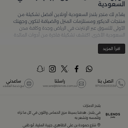
السعودية
يقدّم لك متجر
بلندز السعودية أونلاين
أفضل تشكيلة من
منتجات الديكور ومستلزمات المنزل والضيافة لتكون وجهتك
الأولى للتسوق عبر الإنترنت في الرياض وجدة وكافة مدن
السعودية الأخرى. اكتشف تشكيلة فاخرة من أدوات المائدة
والأواني والمباخر والإكسسوارات الأنيقة التي تضفي لمسة
جمالية على كل زاوية في منزلك – كل ذلك وأكثر في مكان واحد.
اقرأ المزيد
تصفّحي الآن عبر الرابط:
تسوق في متجر بلن‌ــدز أونلاين (Blends
Home)
أفضل المنتجات والتصاميم في السعودية
اتصل بنا
راسلنا
ساعدني
971003033338
wecare@blends.com.sa
مع خدمة العملاء
يضم متجر
بلندز السعودية أونلاين
مجموعة ضخمة من
المنتجات المصمّمة بأعلى مستويات الجودة لتلبية احتياجات
منزلك وإضفاء لمسات أناقة. ستجد لدينا كل ما ترغب به من:
بلندز الامارات
في بلندز ، هدفنا بسيط: مزج الحماس واللون في كل ما تراه
أواني تقديم فاخرة وأطقم مائدة راقية
وتلمسه وتشعر به
شارع حمودة بن علي الظاهري, جزيرة المارية, أبو ظبي
أدوات القهوة والشاي الفريدة