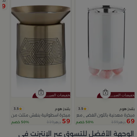
 نقاء
مبخ
59
3.5
3.5
بلندز هوم
بلندز هوم
مبخرة معدنية باللون الفضي مع قواعد دائرية من ملاذ
مبخرة اسطوانية بنقش مثلث من عسيب
59
69
119
139
50% خصم
50% خصم
درهم
درهم
Slide 1 of 5
الوجهة الأفضل للتسوق عبر الإنترنت في