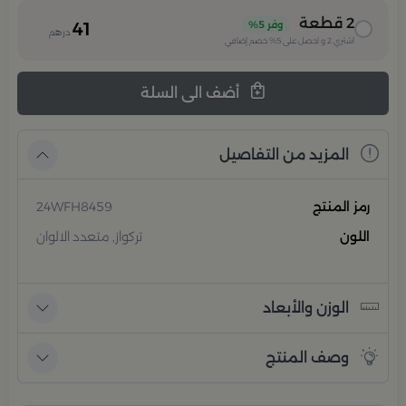
2
قطعة
وفر
5%
41
درهم
اشتري
2
و احصل على
5%
خصم إضافي
أضف الى السلة
المزيد من التفاصيل
رمز المنتج
24WFH8459
اللون
تركواز, متعدد الالوان
الوزن والأبعاد
وصف المنتج