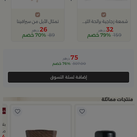
شمعة زجاجية برائحة الليمون 560 غرام من ارورا
تمثال الأيل من سيرافينا
26
32
درهم
درهم
159
79% خصم
89
70% خصم
Slide 1 of 2
75
درهم
307.00
76% خصم
إضافة لسلة التسوق
بلند
موزع
24