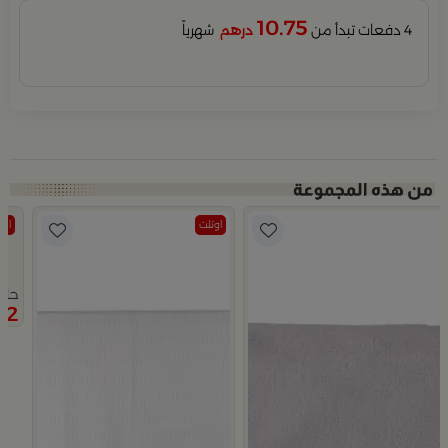
10.75
4 دفعات تبدأ من
درهم
شهرياً
اوتلت
اوت
حام
12