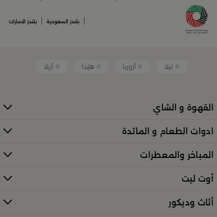
قطع ديكور منزلية تضفي لمسة فنية
|
|
بلندز السعودية
بلندز الامارات
قطع أثاث صغيرة وأكسسوارات مبتكرة
معطرات وإضاءات تضفي أجواءً فريدة في المكان
تيلا
أزوريا
هيْدا
أزيلا
كل ذلك من تشكيلة واسعة مختارة بعناية توازن بين الذوق
العصري والأناقة العملية. تصفّح الأقسام الكاملة عبر:
منتجات
بلندز كاملة (All Products)
القهوة و الشاي
تسوقي أدوات تقديم وضيافة راقية في
ادوات الطعام و المائدة
السعودية
المباخر والمعطرات
إذا كنتِ تبحثين عن أدوات تقديم مميزة لإفطار العائلة أو احتفال
خاص، فستجدين كل ما تحتاجينه لدى
بلندز
. من أطقم الطبخ
أوت ليت
الأنيقة إلى أرفف التقديم والصواني، صُمّمت المنتجات لتمنحك
لمسات فاخرة في كل مناسبة. اكتشفي الخيارات عبر الرابط
أثاث وديكور
الرئيسي:
تسوّقي أدوات التقديم والضيافة في بلن‌ــدز