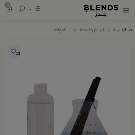
سوّق من بلندز تشكيلة تضم ترامس القهوة والش
0
الرئيسية
المباخر والمعطرات
الفواحات
13