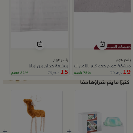
بلندز هوم
بلندز هوم
منشفة حمام حجم كبير باللون الابيض و الاسود من امايا
منشفة حمام من امايا
15
19
79
79
75% خصم
81% خصم
درهم
درهم
Slide 1 of 5
+
+