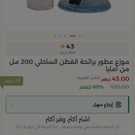
Slide 2 of 5
43
نقاط جــــود
موزع عطور برائحة القطن الساحلي 200 مل
من امايا
43.00
(شامل الضريبة)
درهم
متوفر
109.00
60% خصم
إرجاع سهل
اشتر أكثر، وفر أكثر
كل قطعة إضافية تعني توفيرا حقيقيا — اختر الحزمة التي توفر لك أكثر