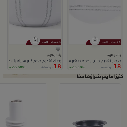
بلندز هوم
بلندز هوم
صحن تقديم جانبي حجم صغير سيراميك باللون الأبيض و الرمادي من أليثيا
وعاء تقديم حجم كبير سيراميك من أليث
18
18
45
45
60% خصم
60% خصم
درهم
درهم