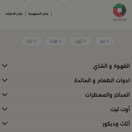
أدوات القهوة والشاي الفريدة
قطع ديكور منزلية تضفي لمسة فنية
|
|
بلندز السعودية
بلندز الامارات
قطع أثاث صغيرة وأكسسوارات مبتكرة
معطرات وإضاءات تضفي أجواءً فريدة في المكان
تيلا
أزوريا
هيْدا
أزيلا
كل ذلك من تشكيلة واسعة مختارة بعناية توازن بين الذوق
العصري والأناقة العملية. تصفّح الأقسام الكاملة عبر:
منتجات
بلندز كاملة (All Products)
القهوة و الشاي
تسوقي أدوات تقديم وضيافة راقية في
ادوات الطعام و المائدة
السعودية
المباخر والمعطرات
إذا كنتِ تبحثين عن أدوات تقديم مميزة لإفطار العائلة أو احتفال
خاص، فستجدين كل ما تحتاجينه لدى
بلندز
. من أطقم الطبخ
أوت ليت
الأنيقة إلى أرفف التقديم والصواني، صُمّمت المنتجات لتمنحك
لمسات فاخرة في كل مناسبة. اكتشفي الخيارات عبر الرابط
أثاث وديكور
الرئيسي:
تسوّقي أدوات التقديم والضيافة في بلن‌ــدز