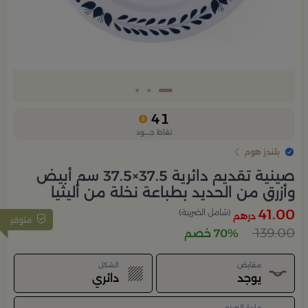
41
نقاط جــــود
بلندز هوم
صينية تقديم دائرية 37.5×37.5 سم أبيض
وأزرق من الحديد بطباعة نخلة من أليثيا
41.00
(شامل الضريبة)
درهم
متوفر
139.00
70% خصم
مقابض
الشكل
يوجد
دائري
مادة الصنع