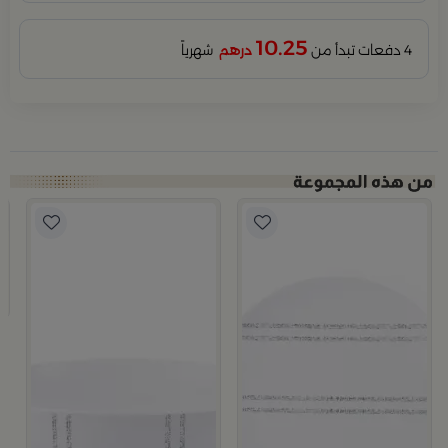
10.25
4 دفعات تبدأ من
درهم
شهرياً
أليثيا
ب
م
2