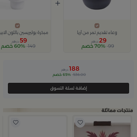
+
وعاء تقديم تمر من آريا
59
29
درهم
درهم
99
70% خصم
149
60% خصم
188
درهم
536.00
65% خصم
إضافة لسلة التسوق
ب