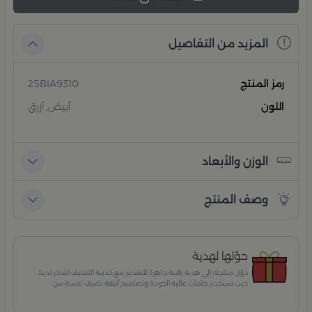
المزيد من التفاصيل
رمز المنتج
25BIA9310
اللون
أبيض, أزرق
الوزن والأبعاد
وصف المنتج
حوّلها لهدية
حوّل منتجك إلى هدية راقية جاهزة للتقديم مع خدمة التغليف الفاخر لدينا،
حيث نستخدم خامات عالية الجودة وتصاميم أنيقة تضيف لمسة من
الفخامة والاهتمام بكل تفصيلة. مثالية للمناسبات الخاصة، الأعياد،
والإهداءات الراقية التي تترك انطباعًا لا يُنسى.