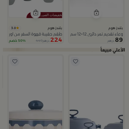
3.0
بلندز هوم
بلندز هوم
وعاء تقديم تمر دائري 12×12 سم أبيض وبرتقالي من الخزف الحجري بغطاء من المدينة القديمة
طقم حقيبة قهوة السفر من اورورا
224
89
449
50% خصم
درهم
درهم
ب
و
4