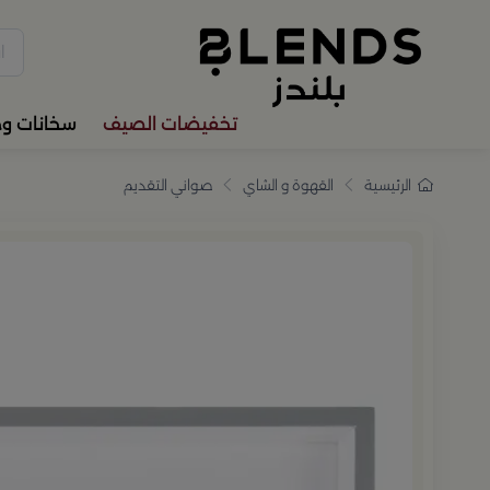
سوّق من بلندز تشكيلة تضم ترا
تخفيضات الصيف
سخانات و
الرئيسية
القهوة و الشاي
صواني التقديم