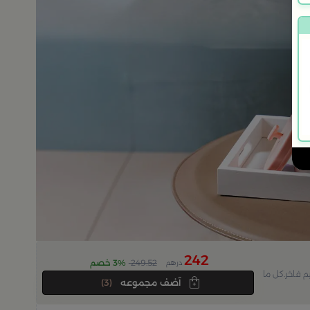
242
249.52
3% خصم
درهم
اجيل بتصميم فاخر.كل ما
آضف مجموعه
(3)