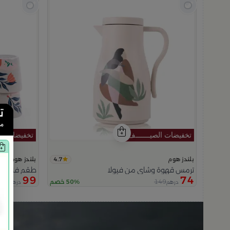
ت
من
4.7
بلندز هوم
بلندز هوم
ترمس قهوة وشاي من فيولا
طقم فناجيل قهوة 6 قطع متعددة
99
74
129
149
50% خصم
درهم
درهم