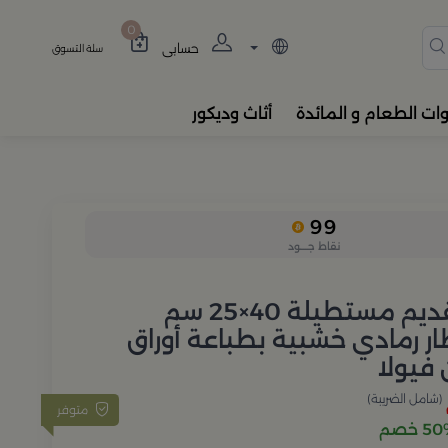
دة، المباخر، والفواحات بتصام
0
حسابي
سلة التسوق
وات الطعام و المائدة
أثاث وديكور
99
نقاط جــــود
صينية تقديم مستطيلة 40×25 سم
ار رمادي خشبية بطباعة أوراق
 فيولا
(شامل الضريبة)
متوفر
 خصم