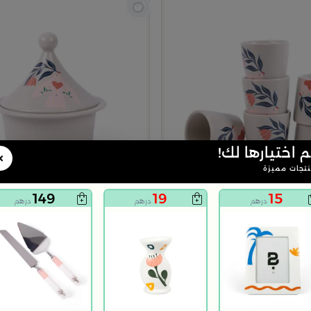
م اختيارها لك!
×
تجات مميزة
149
19
15
درهم
درهم
درهم
4.2
بلندز هوم
 الألوان من بيلينا
وعاء تقديم تمر دائري 12×12 سم متعدد الألوان من الخزف الحجري وطبعة زهور من بيلينا
99
129
23% خصم
درهم