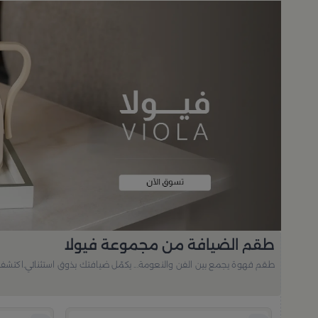
طقم الضيافة من مجموعة فيولا
طقم قهوة يجمع بين الفن والنعومة... يكمّل ضيافتك بذوق استثنائي.اكتشف أ