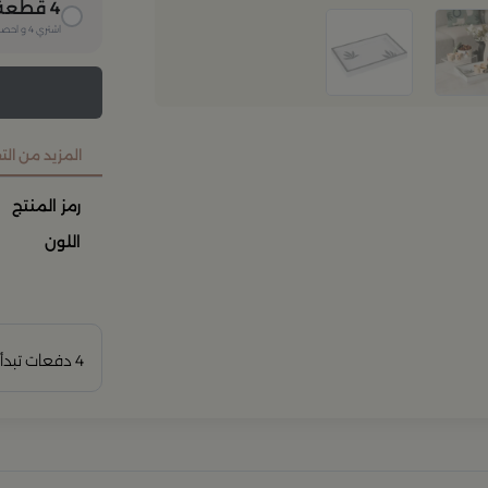
4
قطعة
اشتري
4
و احصل
المزيد من ال
رمز المنتج
اللون
4 دفعات تبدأ من