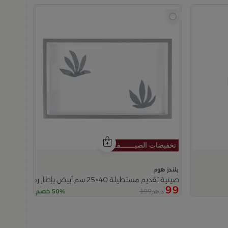
بلندز هوم
صينية تقديم مستطيلة 40×25 سم أبيض بإطار رمادي خشبية بطباعة أوراق نباتية من فيولا
99
199
50% خصم
درهم