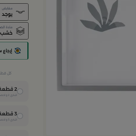
مقابض
يوجد
مادة الص
خشب ل
إرجاع 
كل قطعة 
2
قطعة
اشتري
2
و احصل
3
قطعة
اشتري
3
و احصل