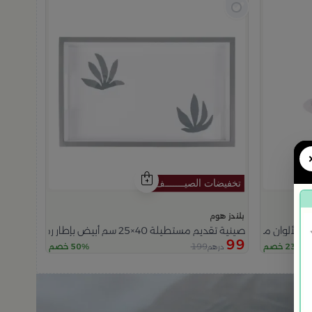
بلندز هوم
صينية تقديم مستطيلة 40×25 سم أبيض بإطار رمادي خشبية بطباعة أوراق نباتية من فيولا
99
199
23% خصم
50% خصم
درهم