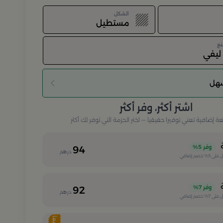
الشكل
مستطيل
نع
يفي
سهل
اشتر أكثر، وفر أكثر
إضافية تعني توفيرا حقيقيا — اختر الحزمة التي توفر لك أكثر
وفر
5%
94
درهم
 على
5%
خصم إضافي
وفر
7%
92
درهم
 على
7%
خصم إضافي