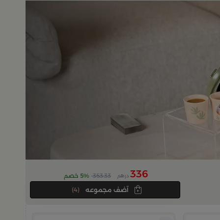
336
353.33
5% خصم
درهم
آضف مجموعه
(4)