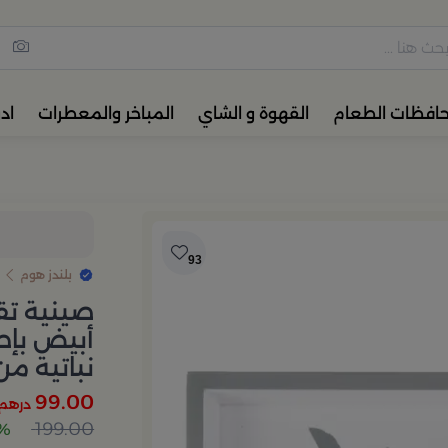
مس القهوة والشاي، أدوات المائ
حافظات الطعام
القهوة و الشاي
المباخر والمعطرات
اد
93
بلندز هوم
أبيض بإط
نباتية من
99.00
درهم
199.00
50%