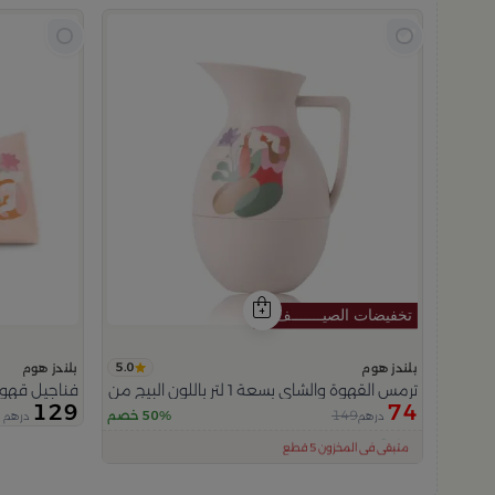
5.0
بلندز هوم
بلندز هوم
ترمس القهوة والشاي بسعة 1 لتر باللون البيج من فيولا
فناجيل قهوة م
129
74
149
50% خصم
درهم
درهم
اقل سعر في 30 يوم
تم بيع 100+ مؤخراً
متبقي في المخزون 5 قطع