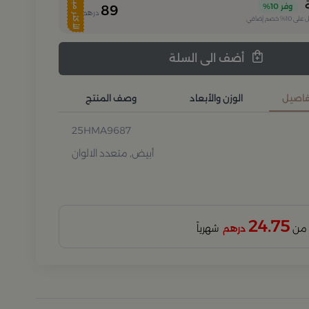
الأكثر مبيعا
وفر
10%
89
درهم
 على
10%
خصم إضافي
أضف الى السلة
تفاصيل
الوزن والأبعاد
وصف المنتج
25HMA9687
أبيض, متعدد الالوان
24.75
درهم
شهرياً