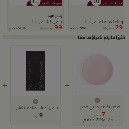
بلندز هوم
وعاء تقديم تمر من آريا
حامل كيك من آريا
99
29
229
99
70% خصم
56% خصم
درهم
درهم
+
+
صحن تقديم جانبي حجم صغير باللون الوردي من سولانا
حامل أدوات مائدة بنقش الزهور من عسيب
7
9
درهم
درهم
25
72% خصم