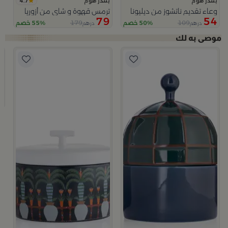
4.7
بلندز هوم
بلندز هوم
وعاء تقديم ناتشوز من ديليونا
ترمس قهوة و شاي من أزوريا
79
54
179
109
50% خصم
55% خصم
درهم
درهم
ا
ب
و
9