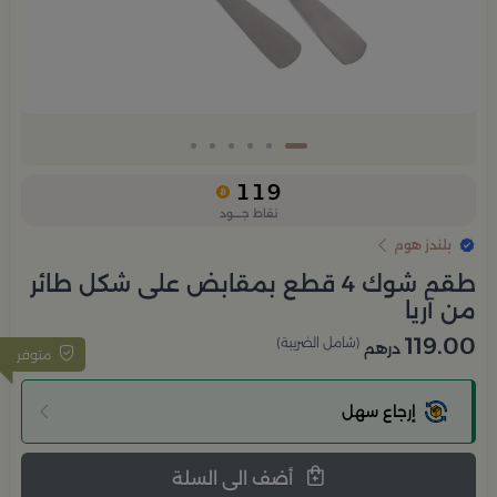
119
نقاط جــــود
بلندز هوم
طقم شوك 4 قطع بمقابض على شكل طائر
من آريا
119.00
(شامل الضريبة)
درهم
متوفر
إرجاع سهل
أضف الى السلة