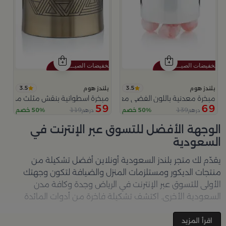
3.5
3.5
بلندز هوم
بلندز هوم
مبخرة معدنية باللون الفضي مع قواعد دائرية من ملاذ
مبخرة اسطوانية بنقش مثلث من عس
59
69
119
139
50% خصم
50% خصم
درهم
درهم
الوجهة الأفضل للتسوق عبر الإنترنت في
السعودية
يقدّم لك متجر
بلندز السعودية أونلاين
أفضل تشكيلة من
منتجات الديكور ومستلزمات المنزل والضيافة لتكون وجهتك
الأولى للتسوق عبر الإنترنت في الرياض وجدة وكافة مدن
السعودية الأخرى. اكتشف تشكيلة فاخرة من أدوات المائدة
والأواني والمباخر والإكسسوارات الأنيقة التي تضفي لمسة
جمالية على كل زاوية في منزلك – كل ذلك وأكثر في مكان واحد.
اقرأ المزيد