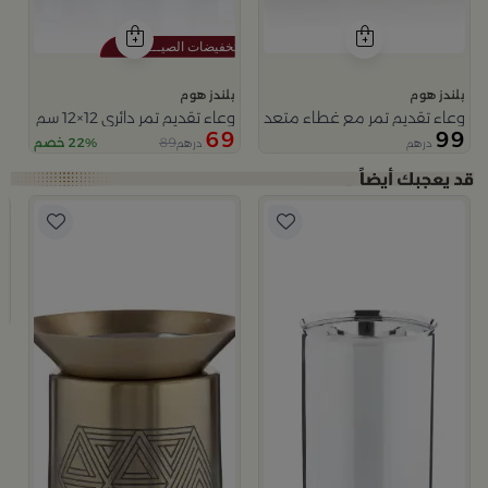
بلندز هوم
بلندز هوم
وعاء تقديم تمر مع غطاء متعدد الالوان من ميرلان
وعاء تقديم تمر دائري 12×12 سم متعدد الألوان من السيراميك مع غطاء من سيلورا
69
99
89
22% خصم
درهم
درهم
من نقاء
ب
م
9