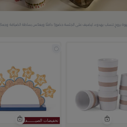
هوة بروحٍ تنساب بهدوء، ليضيف على الجلسة حضورًا دافئًا ويعكس بساطة الضيافة وجمال