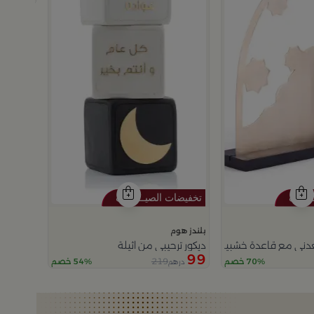
بلندز هوم
ديكور ترحيبي من اثيلة
ني مع قاعدة خشبية باللون الذهبي و الاسود من امارا
99
219
70% خصم
54% خصم
درهم