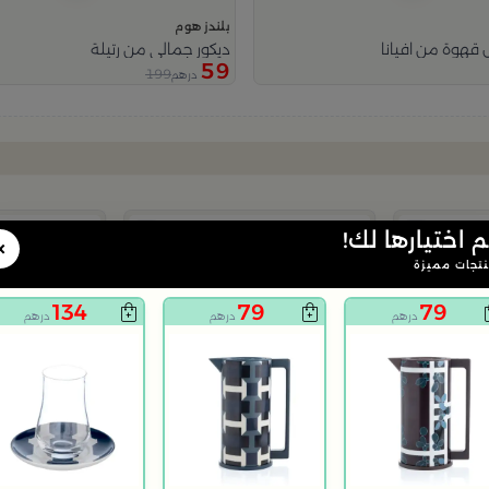
بلندز هوم
قهوة من افيانا
ديكور جمالي من رتيلة
59
199
درهم
م اختيارها لك!
×
تجات مميزة
134
79
79
درهم
درهم
درهم