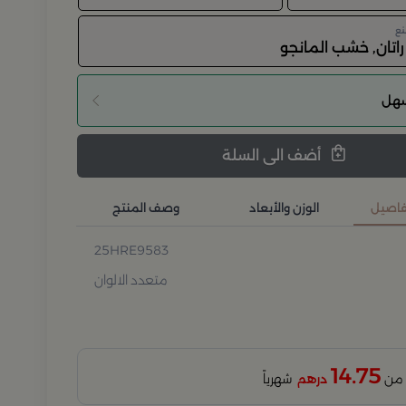
نع
راتان, خشب المانجو
سهل
أضف الى السلة
تفاصيل
الوزن والأبعاد
وصف المنتج
25HRE9583
متعدد الالوان
14.75
درهم
شهرياً