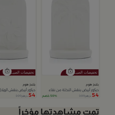
بلندز هوم
بلندز هوم
ديكور أبيض بنقش النخلة من نقاء
ديكور أبيض بنقش الهلال
54
54
109
109
50% خصم
درهم
درهم