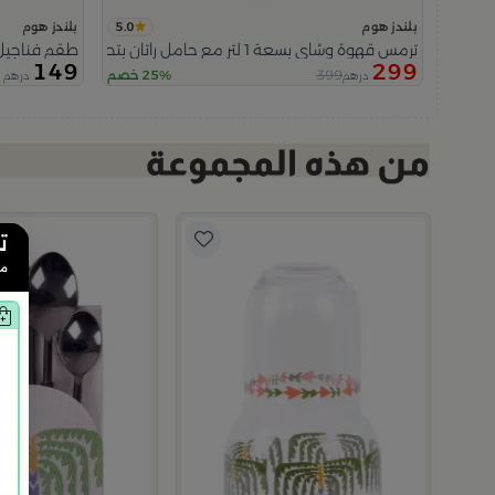
5.0
بلندز هوم
بلندز هوم
ترمس قهوة وشاي بسعة 1 لتر مع حامل راتان بتصميم الزهور من رتيلة
طقم فناجيل 
149
299
399
25% خصم
درهم
درهم
ت
من