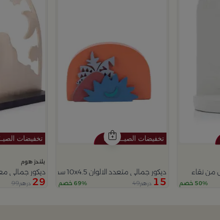
بلندز هوم
 من نقاء
ديكور جمالي متعدد الالوان 10x4.5 سم من امارا
ديكور جمالي معد
29
15
99
49
50% خصم
69% خصم
درهم
درهم