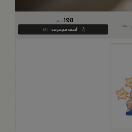
198
درهم
 اللمة
آضف مجموعه
(2)