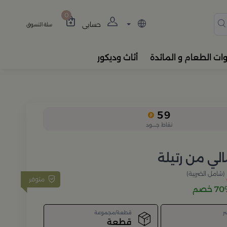
دة، المباخر، والفواحات بتصام
0
حسابي
سلة التسوق
وات الطعام و المائدة
أثاث وديكور
59
نقاط جــــود
لي من رتيلة
(شامل الضريبة)
متوفر
 خصم
ر
قطعة/مجموعة
قطعة