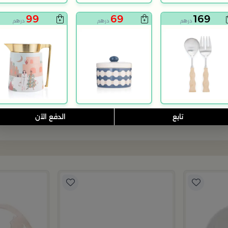
99
69
169
درهم
درهم
درهم
بلندز هوم
بلندز هوم
م النخلة من رتيلة
صينية تقديم خماسية 28×28 سم متعددة الألوان خشبية بطباعة تراثية من رتيلة
ترمس شاي و قهو
219
99
تابع
الدفع الآن
199
50% خصم
درهم
درهم