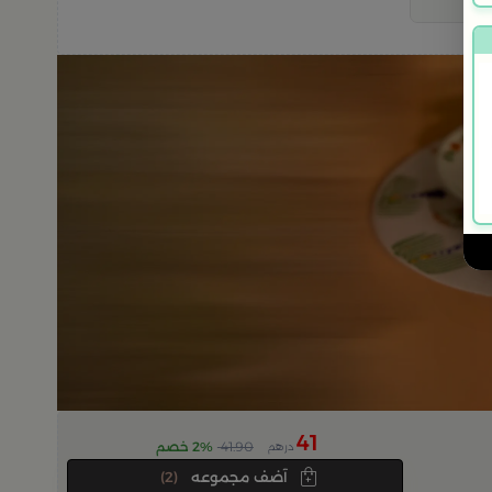
41
41.90
2% خصم
درهم
آضف مجموعه
(2)