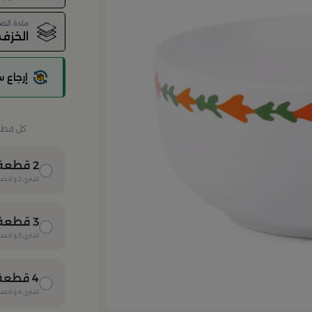
مادة الص
الخزف
إرجاع 
كل قطعة 
2
قطعة
اشتري
2
و احصل
3
قطعة
اشتري
3
و احصل
4
قطعة
اشتري
4
و احصل