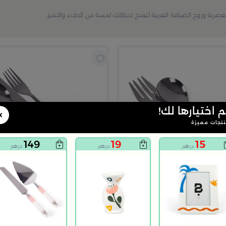
لعصرية وروح الضيافة العربية لتمنح لحظاتك لمسة من الدفء والتميز.
م اختيارها لك!
×
تجات مميزة
149
19
15
درهم
درهم
درهم
بلندز هوم
عتين من رتيلة
طقم أدوات مائدة 4 قطع باللون الاسود مع مقابض الزهرة الفضية من رتيلة