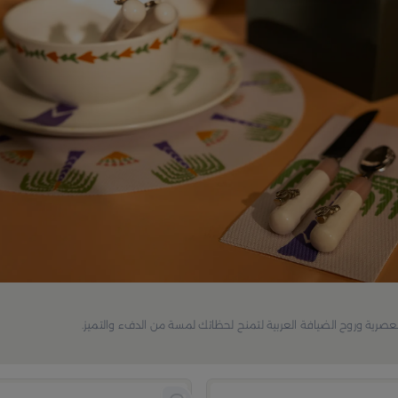
لعصرية وروح الضيافة العربية لتمنح لحظاتك لمسة من الدفء والتميز.