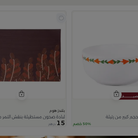
بلندز هوم
جم كبير من رتيلة
لبادة صحون مستطيلة بنقش التمر م
15
50% خصم
درهم