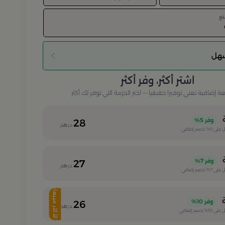
نع
سهل
اشتر أكثر، وفر أكثر
إضافية تعني توفيرا حقيقيا — اختر الحزمة التي توفر لك أكثر
وفر
5%
28
درهم
 على
5%
خصم إضافي
وفر
7%
27
درهم
 على
7%
خصم إضافي
الأكثر مبيعا
وفر
10%
26
درهم
 على
10%
خصم إضافي