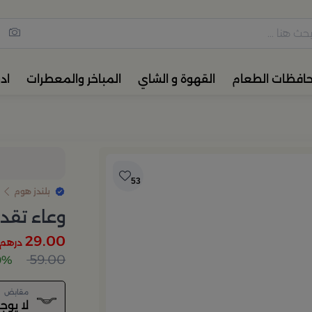
مس القهوة والشاي، أدوات المائ
حافظات الطعام
القهوة و الشاي
المباخر والمعطرات
اد
53
بلندز هوم
وعاء تقدي
29.00
درهم
59.00
50% 
مقابض
لا يوج