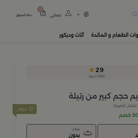
دة، المباخر، والفواحات بتصام
0
حسابي
سلة التسوق
وات الطعام و المائدة
أثاث وديكور
29
نقاط جــــود
م حجم كبير من رتيلة
(شامل الضريبة)
متوفر
خصم
غطاء
د
بدون