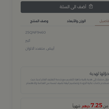
أضف الى السلة
تفاصيل
الوزن والأبعاد
وصف المنتج
25QNF9460
كبير
أبيض, متعدد الالوان
وّلها لهدية
وّل منتجك إلى هدية راقية جاهزة للتقديم مع خدمة التغليف الفاخر لدينا، حيث
ستخدم خامات عالية الجودة وتصاميم أنيقة تضيف لمسة من الفخامة والاهتمام
كل تفصيلة. مثالية للمناسبات الخاصة، الأعياد، والإهداءات الراقية التي تترك انطباعًا لا
ُنسى.
7.25
درهم
شهرياً