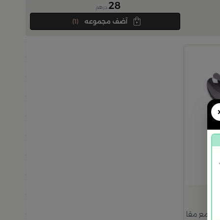
28
درهم
آضف مجموعه
(1)