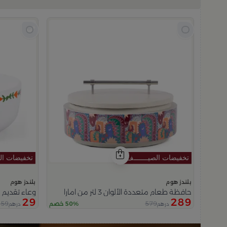
بلندز هوم
بلندز هوم
حافظة طعام متعددة الألوان 3 لتر من امارا
وعاء تقديم ح
29
289
59
579
50% خصم
درهم
درهم