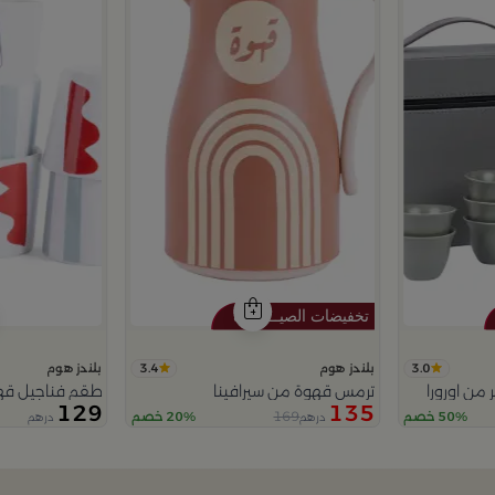
3.4
3.0
بلندز هوم
بلندز هوم
من اورورا
ترمس قهوة من سيرافينا
طقم فناجيل قه
129
135
169
50% خصم
20% خصم
درهم
درهم