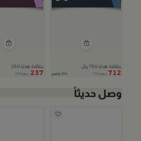
بطاقة هدايا 750 ريال
بطاقة هدايا 250
237
712
250
750
5% خصم
درهم
درهم