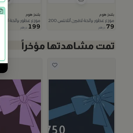
بلندز هوم
بلندز هوم
موزع عطور برائحة لافيرن أتلانتس 200 مل باللون البني من ملاذ
موزع عطور برائحة الحديقة الصيفية 
199
79
درهم
درهم
م