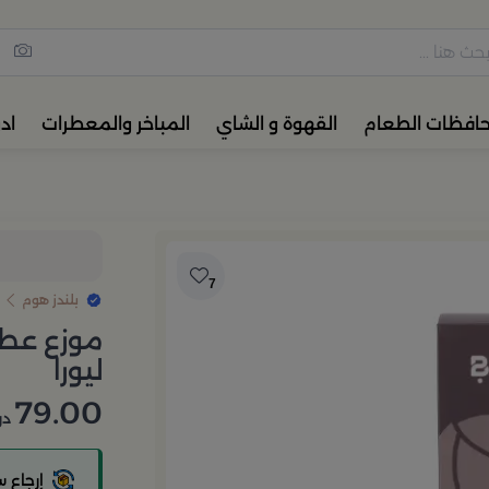
مس القهوة والشاي، أدوات المائ
حافظات الطعام
القهوة و الشاي
المباخر والمعطرات
اد
7
بلندز هوم
ليورا
79.00
در
إرجاع 