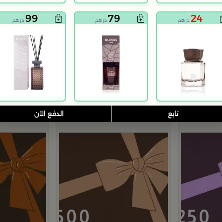
99
79
24
درهم
درهم
درهم
بلندز هوم
بلندز هوم
1000 مل من ليورا
موزع عطور برائحة زهرة الباشن و المانجو 250 مل من امارا
موزع عطور برائحة التين 50
99
99
درهم
درهم
تابع
الدفع الآن