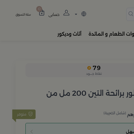
دة، المباخر، والفواحات بتصام
0
حسابي
سلة التسوق
وات الطعام و المائدة
أثاث وديكور
79
نقاط جــــود
موزع عطور برائحة التين 200 مل من
(شامل الضريبة)
متوفر
هم
سهل