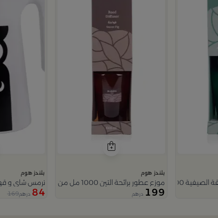
بلندز هوم
بلندز هوم
 200 مل من ليورا
موزع عطور برائحة التين 1000 مل من ليورا
ترمس شاي و قهو
84
199
169
درهم
درهم