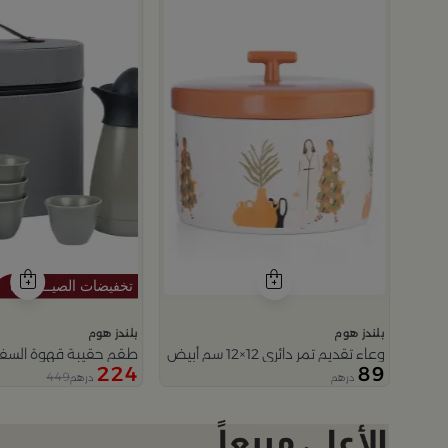
بلندز هوم
بلندز هوم
وعاء تقديم تمر دائري 12×12 سم أبيض وبرتقالي من الخزف الحجري بغطاء من المدينة القديمة
طقم حقيبة قهوة السفر 
224
89
449
درهم
درهم