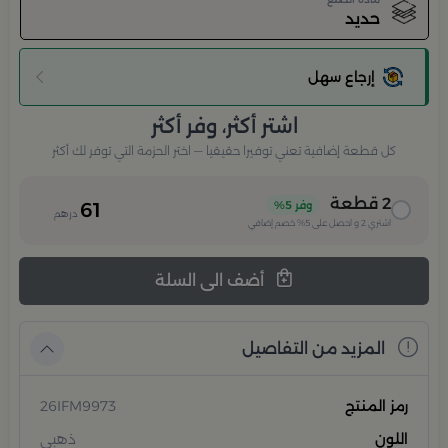
حديد
إرجاع سهل
اشتر أكثر، وفر أكثر
كل قطعة إضافية تعني توفيرا حقيقيا — اختر الحزمة التي توفر لك أكثر
2
قطعة
وفر
5%
61
درهم
اشتري
2
و احصل على
5%
خصم إضافي
أضف الى السلة
المزيد من التفاصيل
رمز المنتج
26IFM9973
اللون
ذهبي