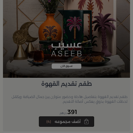
طقم تقديم القهوة
طقم تقديم القهوة بتفاصيل هادئة وحضور متوازن يبرز جمال الضيافة ويكمّل
لحظات القهوة بذوقٍ يعكس أصالة التقديم.
391
درهم
آضف مجموعه
(4)