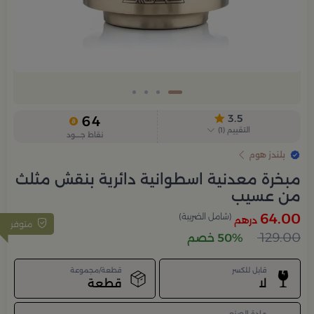
3.5
64
التقييم
(
1
)
نقاط جــــود
بلندز هوم
مبخرة معدنية اسطوانية دائرية بنقش مثلث
من عسيب
64.00
(شامل الضريبة)
درهم
متوفر
129.00
50% خصم
قابل للكسر
قطعة/مجموعة
لا
قطعة
مادة الصنع