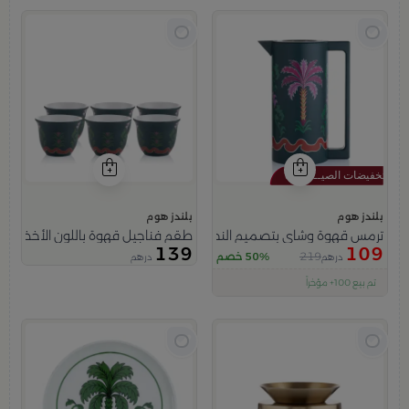
بلندز هوم
بلندز هوم
ترمس قهوة وشاي بتصميم النخلة 1 لتر من عسيب
طقم فناجيل قهوة باللون الأخضر م
139
109
219
50% خصم
درهم
درهم
اقل سعر في 30 يوم
تم بيع 100+ مؤخراً
متبقي في المخزون 5 قطع