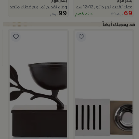
بلندز هوم
بلندز هوم
وعاء تقديم تمر دائري 12×12 سم أبيض وأزرق من الخزف الحجري بغطاء من أزوريا
وعاء تقديم تمر مع غطاء متعدد الالو
99
69
89
22% خصم
درهم
درهم
ب
م
9