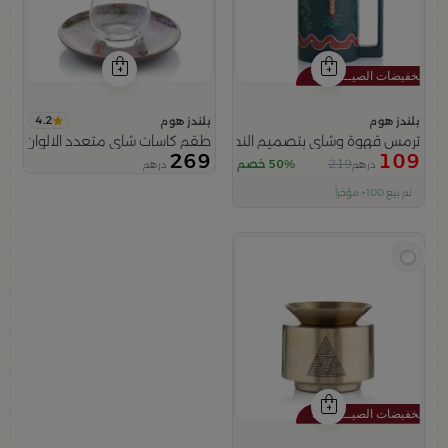
4.2
بلندز هوم
بلندز هوم
ترمس قهوة وشاي بتصميم النخلة 1 لتر من عسيب
طقم كاسات شاي متعدد الالوان بنقش
269
109
219
50% خصم
درهم
درهم
اقل سعر في 30 يوم
تم بيع 100+ مؤخراً
متبقي في المخزون 5 قطع