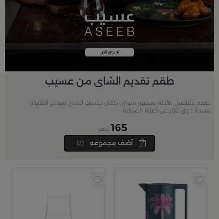
طقم تقديم الشاي من عسيب
طقم بتفاصيل هادئة وحضور متوازن يكمّل جلسات الشاي ويمنح الطاولة
لمسة ذوق تعبّر عن أصالة الضيافة.
165
درهم
آضف مجموعه
(2)