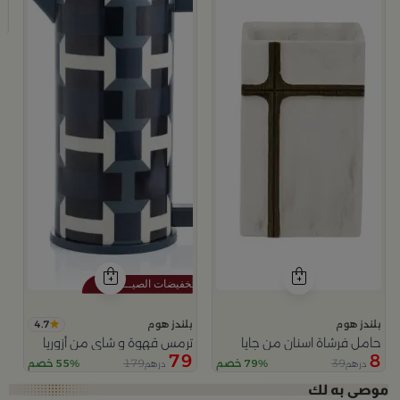
د
9
4.7
بلندز هوم
بلندز هوم
حامل فرشاة اسنان من جايا
ترمس قهوة و شاي من أزوريا
79
8
179
39
79% خصم
55% خصم
درهم
درهم