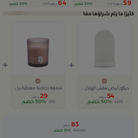
64
59
129
119
50% خصم
50% خصم
درهم
درهم
+
+
ديكور أبيض بنقش الهلال من نقاء
شمعة زجاجية معطرة برائحة الحديقة الصيفية 280 غرام
29
54
درهم
درهم
109
50% خصم
59
50% خصم
83
درهم
168.00
51% خصم