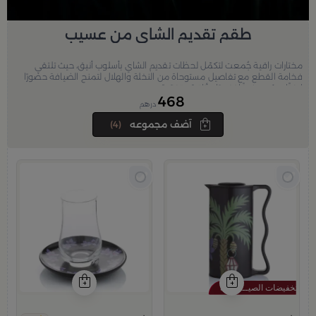
طقم تقديم الشاي من عسيب
مختارات راقية جُمعت لتكمّل لحظات تقديم الشاي بأسلوب أنيق، حيث تلتقي
فخامة القطع مع تفاصيل مستوحاة من النخلة والهلال لتمنح الضيافة حضورًا
لافتًا يعكس ذوقًا نخبويًا وأناقة متفرّدة.
468
درهم
آضف مجموعه
(4)