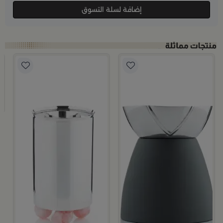
إضافة لسلة التسوق
ب
م
9