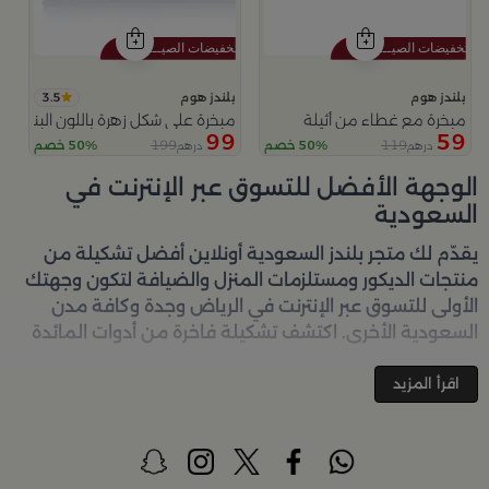
3.5
بلندز هوم
بلندز هوم
مبخرة مع غطاء من أثيلة
مبخرة على شكل زهرة باللون البني من
99
59
199
119
50% خصم
50% خصم
درهم
درهم
الوجهة الأفضل للتسوق عبر الإنترنت في
السعودية
يقدّم لك متجر
بلندز السعودية أونلاين
أفضل تشكيلة من
منتجات الديكور ومستلزمات المنزل والضيافة لتكون وجهتك
الأولى للتسوق عبر الإنترنت في الرياض وجدة وكافة مدن
السعودية الأخرى. اكتشف تشكيلة فاخرة من أدوات المائدة
والأواني والمباخر والإكسسوارات الأنيقة التي تضفي لمسة
جمالية على كل زاوية في منزلك – كل ذلك وأكثر في مكان
اقرأ المزيد
واحد. تصفّحي الآن عبر الرابط:
تسوق في متجر بلن‌ــدز أونلاين
(Blends Home)