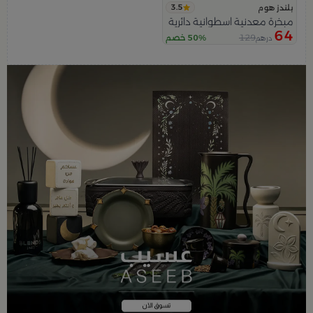
3.5
بلندز هوم
مبخرة معدنية اسطوانية دائرية بنقش مثلث من عسيب
64
129
50% خصم
درهم